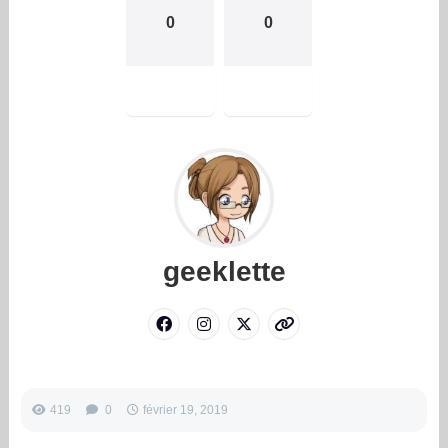
0
0
geeklette
419
0
février 19, 2019