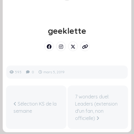
geeklette
593
0
mars 5, 2019
7 wonders duel:
Sélection KS de la
Leaders (extension
semaine
d'un fan, non
officielle)