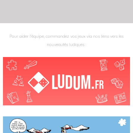
Pour aider l'équipe, commandez vos jeux via nos liens vers les
nouveautés ludiques :