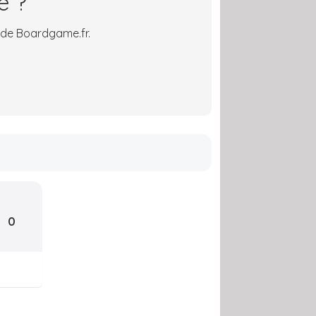
é ?
 de Boardgame.fr.
0