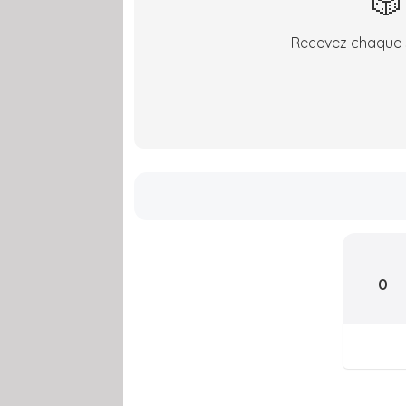
🎲
Recevez chaque s
0