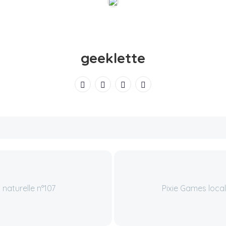
geeklette
n naturelle n°107
Pixie Games loca