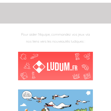
Pour aider l'équipe, commandez vos jeux via
nos liens vers les nouveautés ludiques :