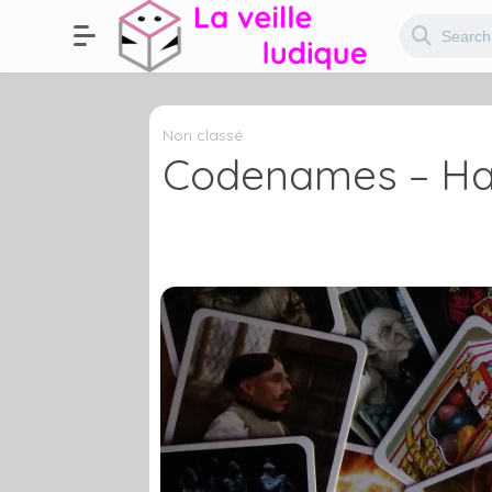
Non classé
Codenames – Har