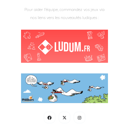
Pour aider l'équipe, commandez vos jeux via
nos liens vers les nouveautés ludiques :