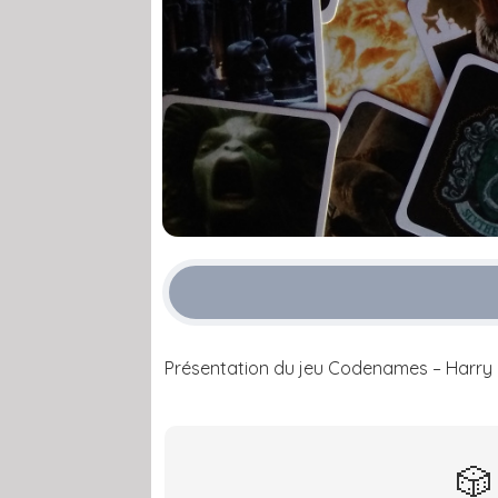
Présentation du jeu Codenames – Harry 
🎲