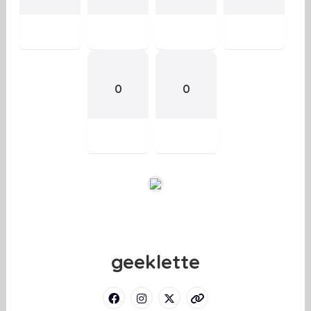
0
0
geeklette