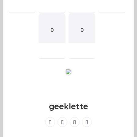
0
0
geeklette