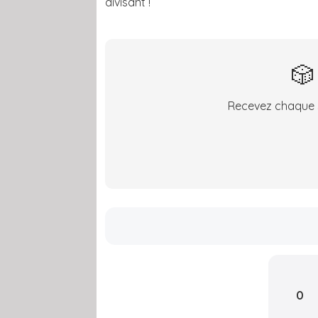
divisant !
🎲
Recevez chaque s
0