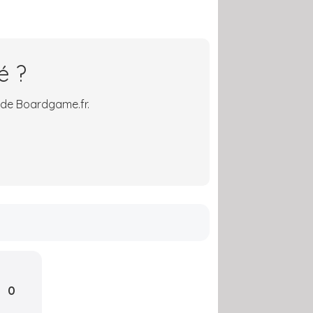
é ?
 de Boardgame.fr.
0