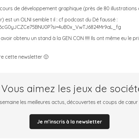
 cours de développement graphique (près de 80 illustrations 
est un OLNI semble t il : cf podcast du Dé faussé :
vSl6cG0yJCZCe75BNU0P?si=4uB0x_VwTJ6824Mr9aL_fg
voir obtenu un stand à la GEN CON !!!!! Ils ont même eu le prix
ire cette newsletter 🙂
 Vous aimez les jeux de sociét
emaine les meilleures actus, découvertes et coups de cœur
Je m’inscris à la newsletter