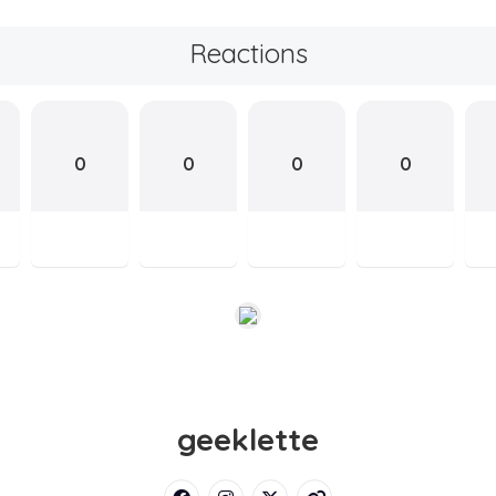
Reactions
0
0
0
0
geeklette