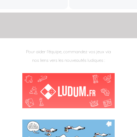
Pour aider l'équipe, commandez vos jeux via
nos liens vers les nouveautés ludiques :