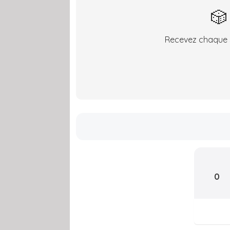
🎲
Recevez chaque s
0