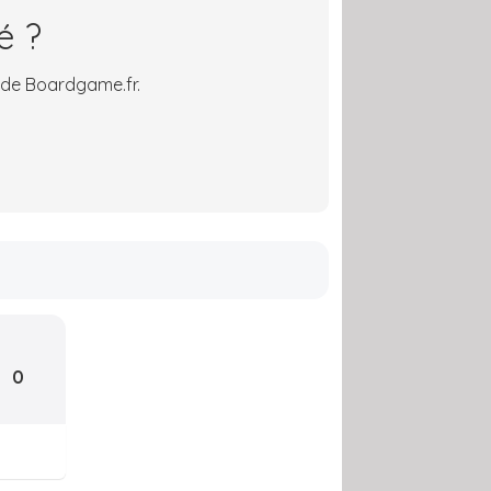
é ?
 de Boardgame.fr.
0