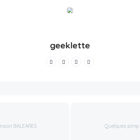
geeklette
ension BALEARES
Quelques pimp