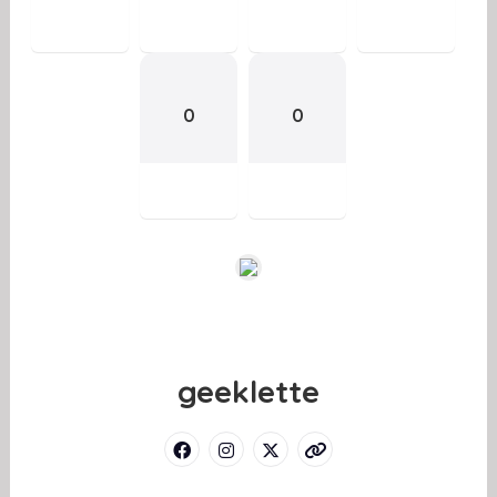
0
0
geeklette