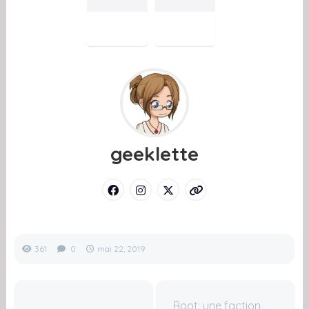
geeklette
361
0
mai 22, 2019
Root: une faction