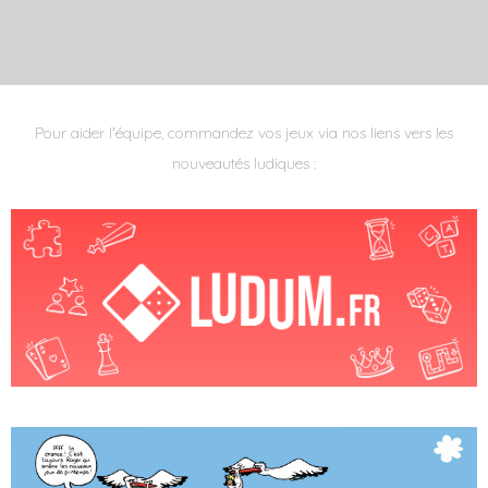
Pour aider l'équipe, commandez vos jeux via nos liens vers les
nouveautés ludiques :