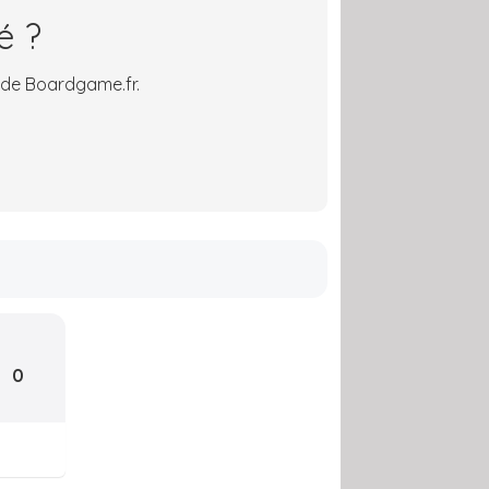
é ?
 de Boardgame.fr.
0