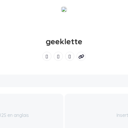
geeklette
J2S en anglais
Inser