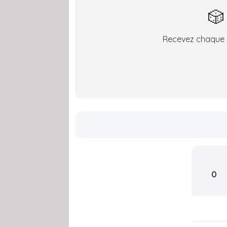
🎲
Recevez chaque s
0