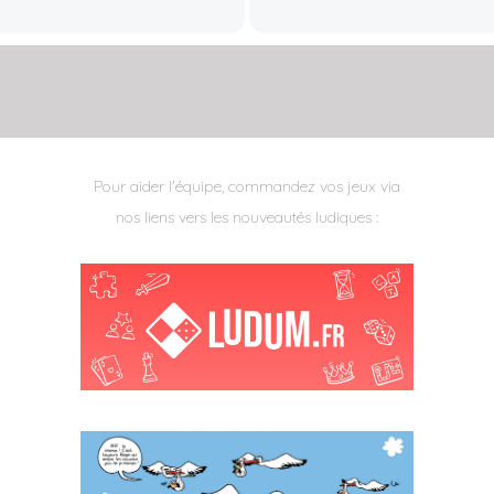
Pour aider l'équipe, commandez vos jeux via
nos liens vers les nouveautés ludiques :