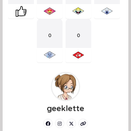
0
0
geeklette