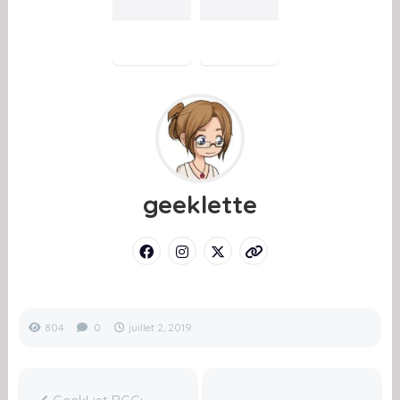
geeklette
804
0
juillet 2, 2019