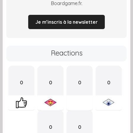
Boardgame.fr.
Je m’inscris à la newsletter
Reactions
0
0
0
0
0
0