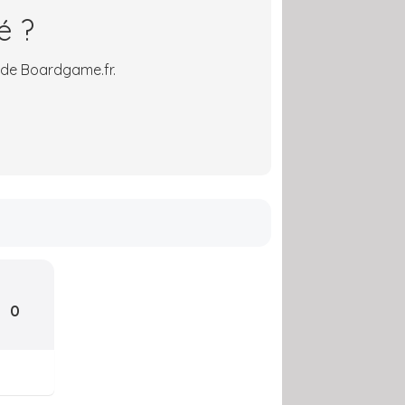
é ?
 de Boardgame.fr.
0