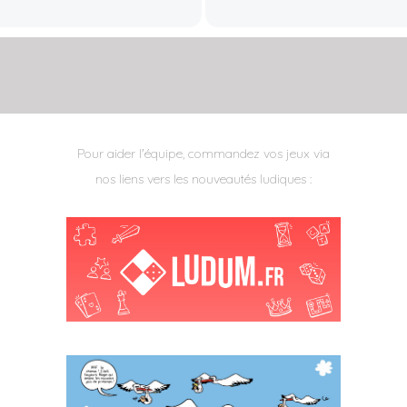
Pour aider l'équipe, commandez vos jeux via
nos liens vers les nouveautés ludiques :