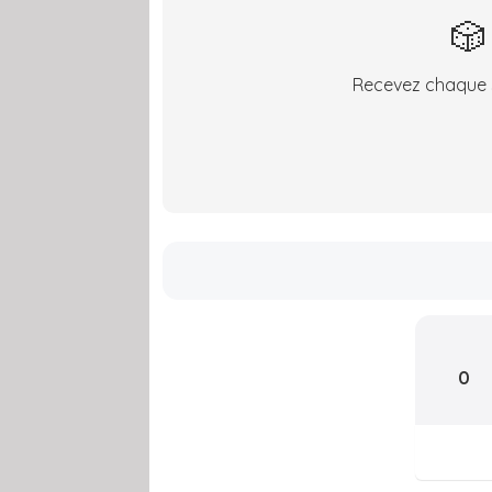
🎲
Recevez chaque s
0