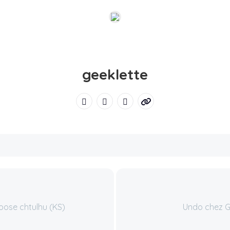
geeklette
oose chtulhu (KS)
Undo chez 