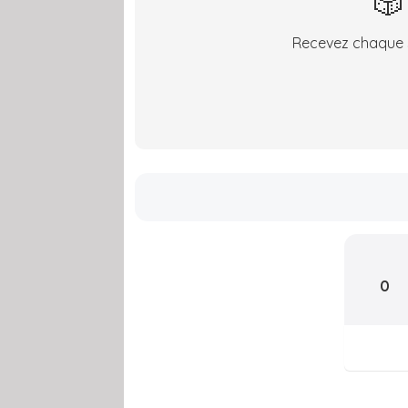
🎲
Recevez chaque s
0