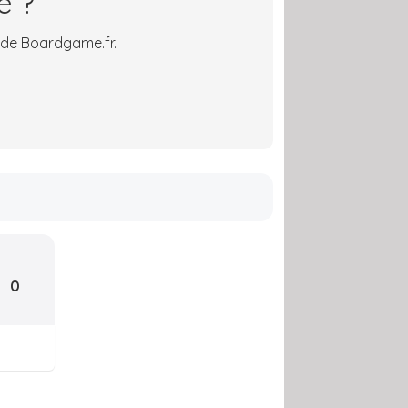
é ?
 de Boardgame.fr.
0