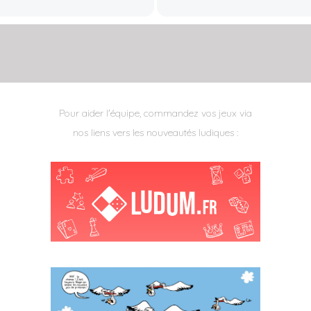
Pour aider l'équipe, commandez vos jeux via
nos liens vers les nouveautés ludiques :