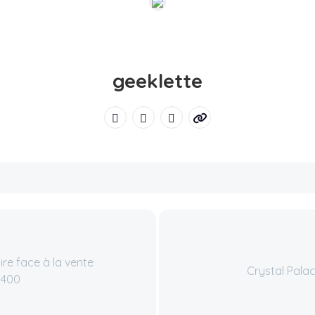
geeklette
re face à la vente
Crystal Palac
$400