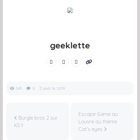
geeklette
245
0
août 16, 2019
Escape Game au
Burgle bros 2 sur
Louvre au thème
KS !!
Cat’s eyes