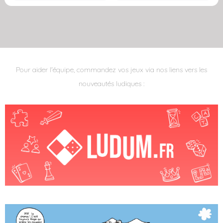
Pour aider l'équipe, commandez vos jeux via nos liens vers les
nouveautés ludiques :