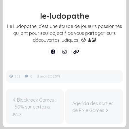
le-ludopathe
Le Ludopathe, c’est une équipe de joueurs passionnés
qui ont pour seul objectif de vous partager leurs
découvertes ludiques ! 🎲 ♟️👾
282
0
août 27, 2019
Blackrock Games :
Agenda des sorties
-50% sur certains
de Pixie Games
jeux