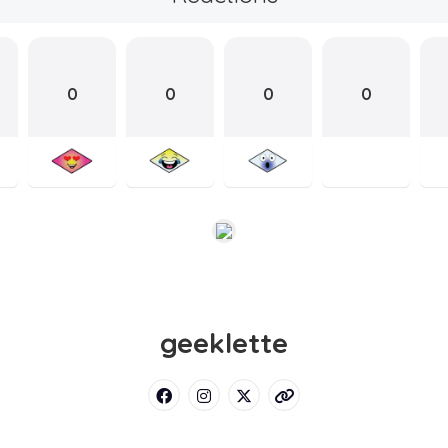
0
0
0
0
geeklette