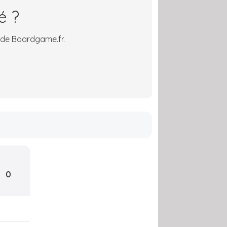
é ?
 de Boardgame.fr.
0