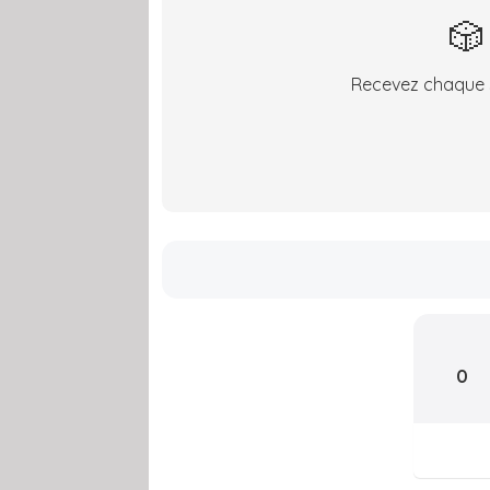
🎲
Recevez chaque s
0