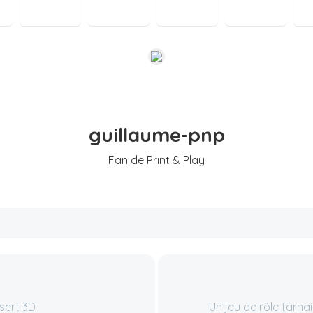
guillaume-pnp
Fan de Print & Play
sert 3D
Un jeu de rôle tarn