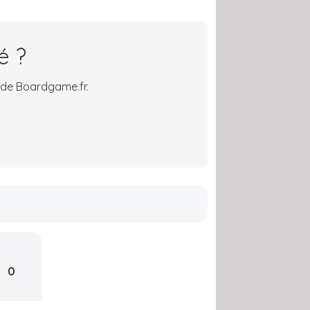
é ?
 de Boardgame.fr.
0