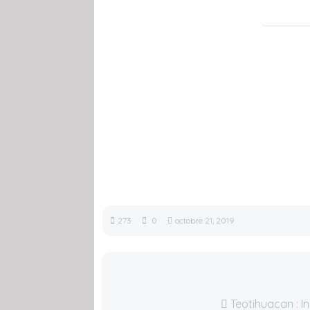
273
0
octobre 21, 2019
Teotihuacan : In