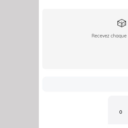
🎲
Recevez chaque s
0