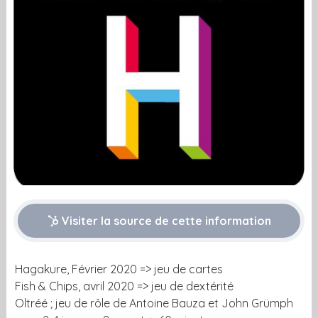
Visiter la source de cette information
Hagakure, Février 2020 => jeu de cartes
Fish & Chips, avril 2020 => jeu de dextérité
Oltréé ; jeu de rôle de Antoine Bauza et John Grümph