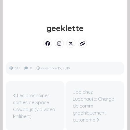
geeklette
347
0
novembre 15, 2019
Job chez
Les prochaines
Ludonaute: Chargé
sorties de Space
de comm
Cowboys (via vidéo
graphiquement
Philibert)
autonome