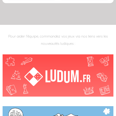
Pour aider l'équipe, commandez vos jeux via nos liens vers les
nouveautés ludiques :