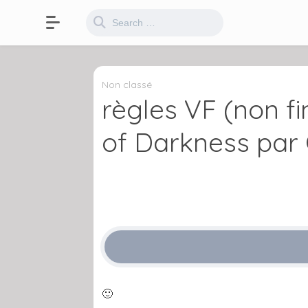
Non classé
règles VF (non f
of Darkness par
🙂