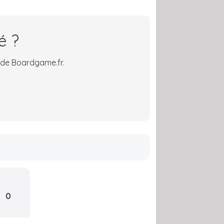
é ?
 de Boardgame.fr.
0