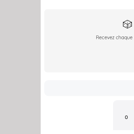
🎲
Recevez chaque s
0