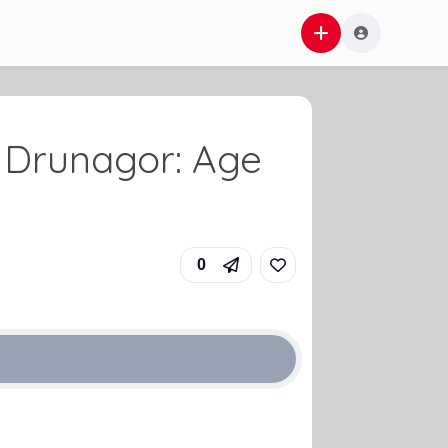
f Drunagor: Age
0