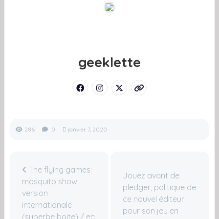
geeklette
286
0
janvier 7, 2020
The flying games:
Jouez avant de
mosquito show
pledger, politique de
version
ce nouvel éditeur
internationale
pour son jeu en
(superbe boite) / en