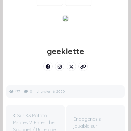
geeklette
477
0
janvier 16, 2020
Sur KS Potato
Endogenesis
Pirates 2: Enter The
jouable sur
Spudnet / Un jeu de