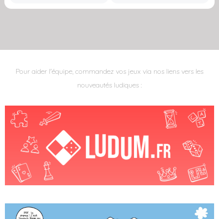
Pour aider l'équipe, commandez vos jeux via nos liens vers les
nouveautés ludiques :