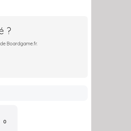
.
é ?
 de Boardgame.fr.
0