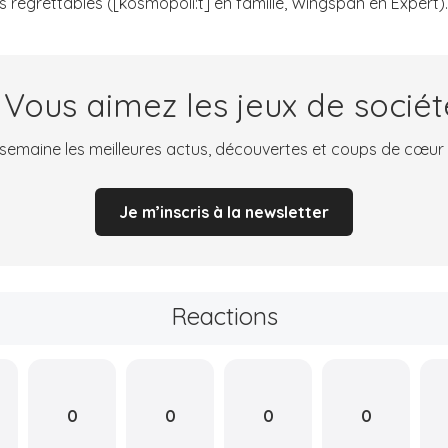
 regrettables ([kosmopoli:t] en famille, Wingspan en Expert)
 Vous aimez les jeux de sociét
emaine les meilleures actus, découvertes et coups de cœur
Je m’inscris à la newsletter
Reactions
0
0
0
0