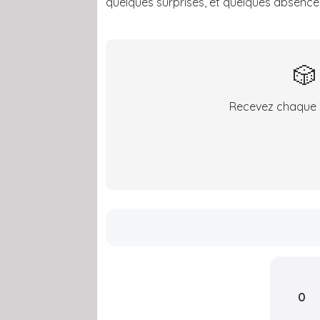
quelques surprises, et quelques absences
🎲
Recevez chaque s
0