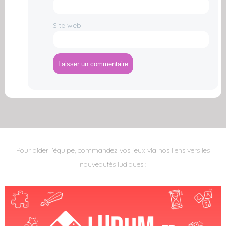
Site web
A
l
t
e
r
n
Pour aider l'équipe, commandez vos jeux via nos liens vers les
a
t
nouveautés ludiques :
i
v
e
: