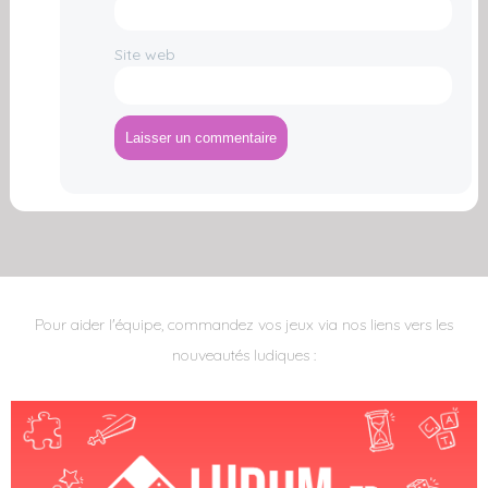
Site web
A
l
t
e
r
n
Pour aider l'équipe, commandez vos jeux via nos liens vers les
a
t
nouveautés ludiques :
i
v
e
: