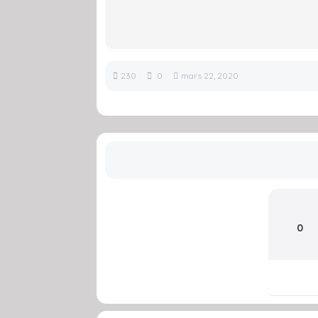
230
0
mars 22, 2020
0