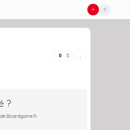
0
é ?
 de Boardgame.fr.