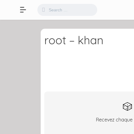
root – khan
🎲
Recevez chaque s