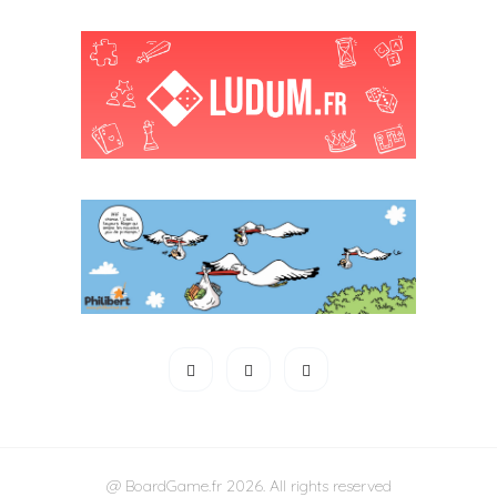
@ BoardGame.fr 2026. All rights reserved