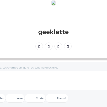
geeklette
e.
Les champs obligatoires sont indiqués avec
*
aha
wow
Triste
Enervé