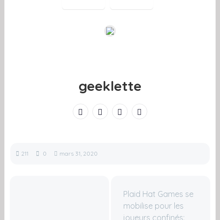
geeklette
211
0
mars 31, 2020
Plaid Hat Games se
mobilise pour les
joueurs confinés: