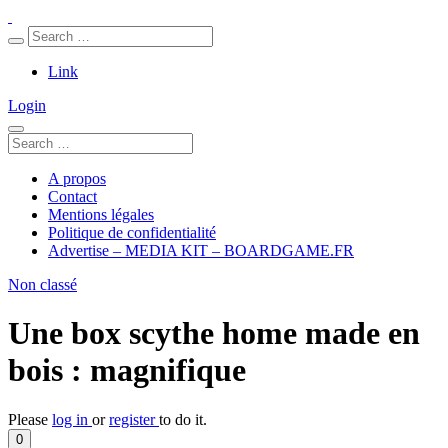
Link
Login
A propos
Contact
Mentions légales
Politique de confidentialité
Advertise – MEDIA KIT – BOARDGAME.FR
Non classé
Une box scythe home made en
bois : magnifique
Please
log in
or
register
to do it.
0