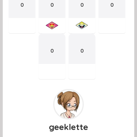
0
0
0
0
0
0
geeklette