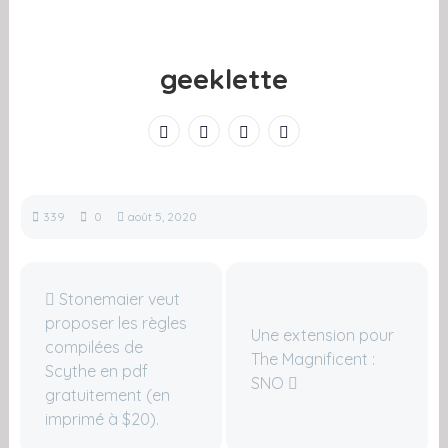
geeklette
339
0
août 5, 2020
Stonemaier veut
proposer les règles
Une extension pour
compilées de
The Magnificent :
Scythe en pdf
SNO
gratuitement (en
imprimé à $20).