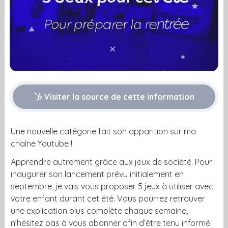
Visiter la source de cette information
Une nouvelle catégorie fait son apparition sur ma
chaîne Youtube !
Apprendre autrement grâce aux jeux de société. Pour
inaugurer son lancement prévu initialement en
septembre, je vais vous proposer 5 jeux à utiliser avec
votre enfant durant cet été. Vous pourrez retrouver
une explication plus complète chaque semaine,
n’hésitez pas à vous abonner afin d’être tenu informé.