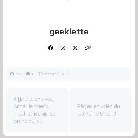
geeklette
342
0
octobre 8, 2020
[Entretien avec]
Anne Heidsieck,
Règles en vidéo du
l’illustratrice qui se
jeu Rome & Roll
prend au jeu