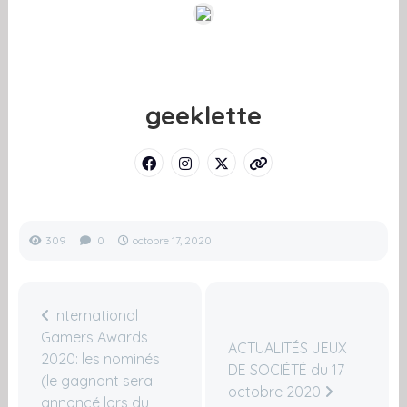
geeklette
309
0
octobre 17, 2020
International
Gamers Awards
ACTUALITÉS JEUX
2020: les nominés
DE SOCIÉTÉ du 17
(le gagnant sera
octobre 2020
annoncé lors du