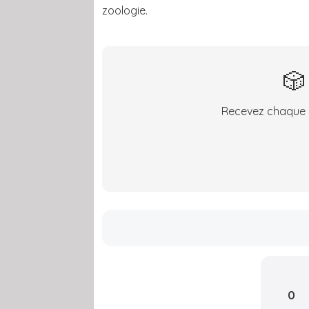
zoologie.
🎲
Recevez chaque s
0