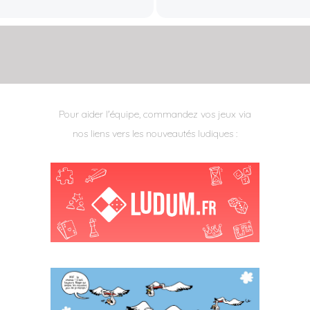
Pour aider l'équipe, commandez vos jeux via
nos liens vers les nouveautés ludiques :