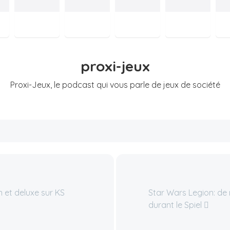
proxi-jeux
Proxi-Jeux, le podcast qui vous parle de jeux de société
n et deluxe sur KS
Star Wars Legion: de
durant le Spiel