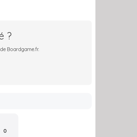
é ?
 de Boardgame.fr.
0