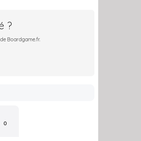
é ?
 de Boardgame.fr.
0