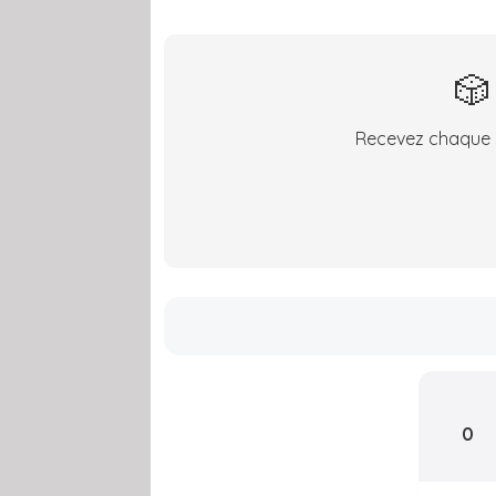
🎲
Recevez chaque s
0