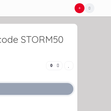
 code STORM50
0