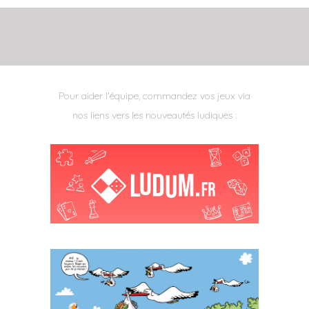
Pour aider l'équipe, commandez vos jeux via
nos liens vers les nouveautés ludiques :