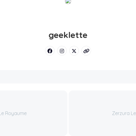
geeklette
a Le Royaume
Zerzura Le