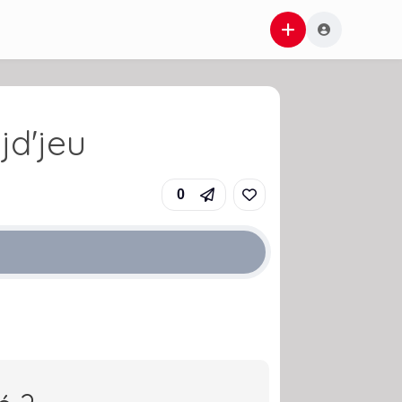
jd'jeu
0