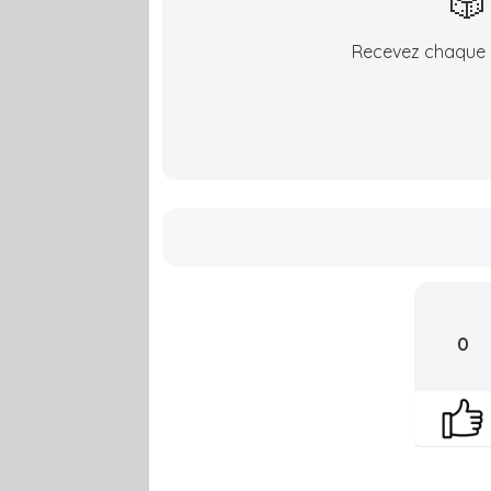
🎲
Recevez chaque s
0