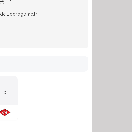
é ?
 de Boardgame.fr.
0