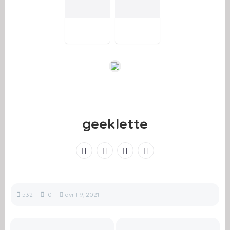
geeklette
532
0
avril 9, 2021