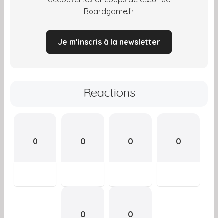
Boardgame.fr.
Je m’inscris à la newsletter
Reactions
0
0
0
0
0
0