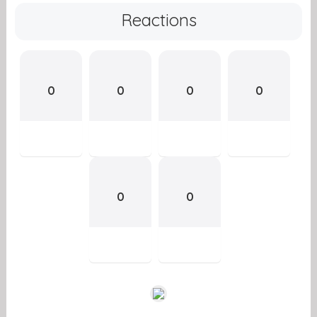
Reactions
0
0
0
0
0
0