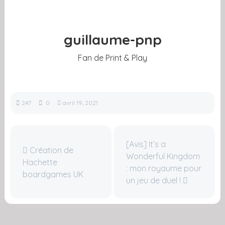
guillaume-pnp
Fan de Print & Play
247
0
avril 19, 2021
[Avis] It’s a
Création de
Wonderful Kingdom
Hachette
: mon royaume pour
boardgames UK
un jeu de duel !