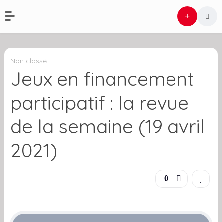
Non classé
Jeux en financement
participatif : la revue
de la semaine (19 avril
2021)
0