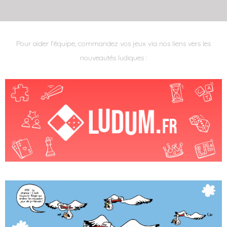
Pour aider l'équipe, commandez vos jeux via nos liens vers les
nouveautés ludiques :