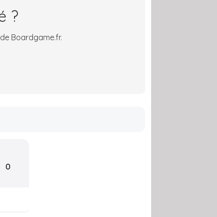
é ?
 de Boardgame.fr.
0