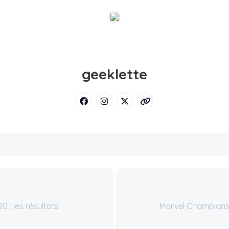
geeklette
 : les résultats
Marvel Champions