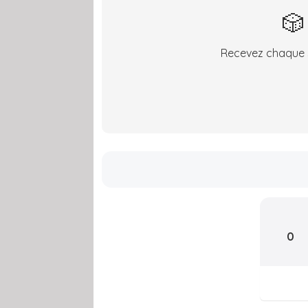
🎲
Recevez chaque s
0