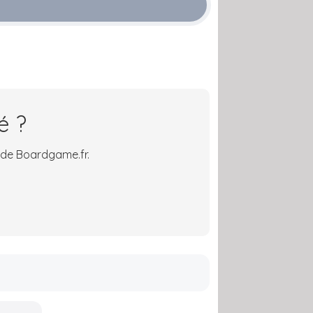
é ?
 de Boardgame.fr.