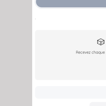
.
🎲
Recevez chaque s