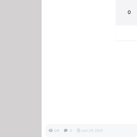
0
241
0
juin 29, 2021