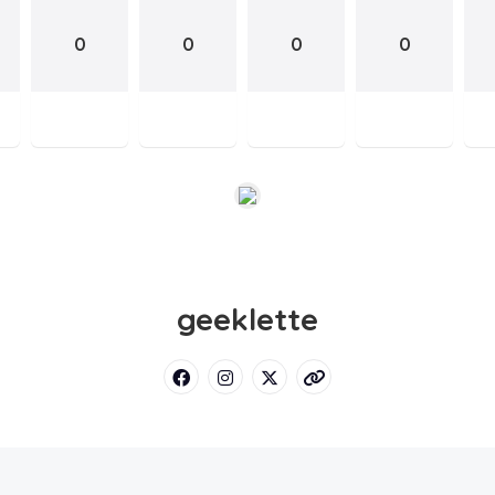
0
0
0
0
geeklette