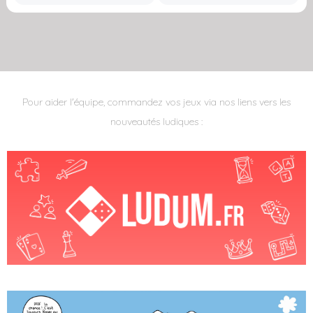
Pour aider l'équipe, commandez vos jeux via nos liens vers les
nouveautés ludiques :