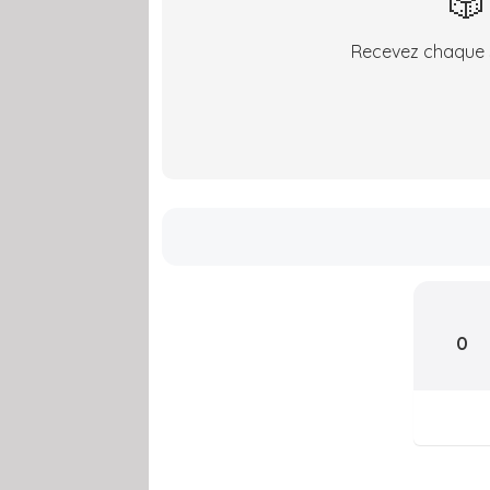
🎲
Recevez chaque s
0