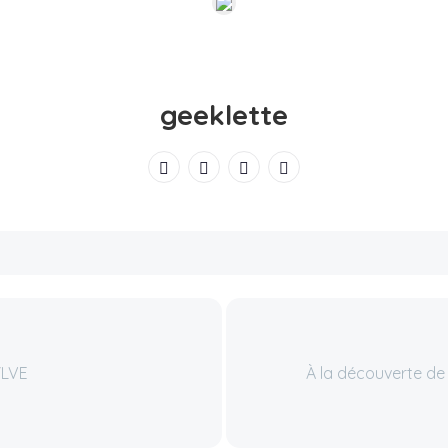
geeklette
YLVE
À la découverte de