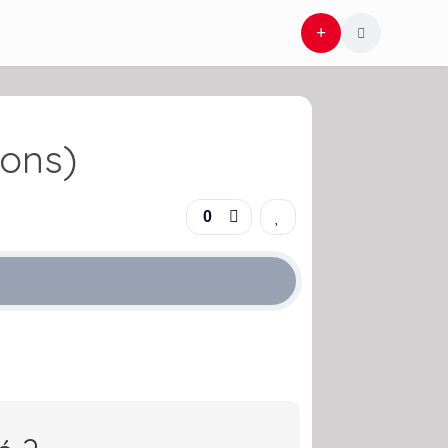
ions)
0