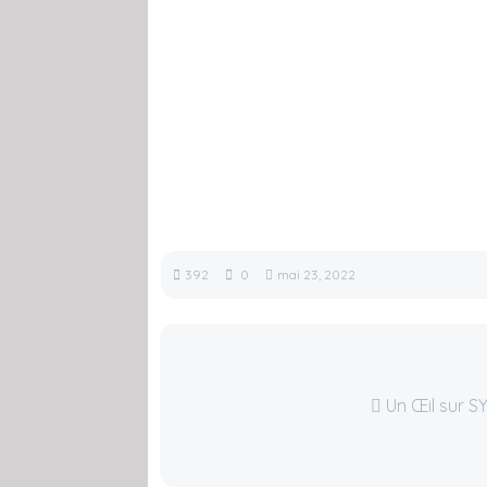
392
0
mai 23, 2022
Un Œil sur S