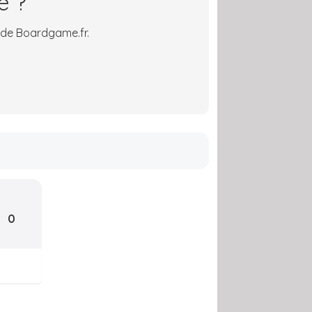
é ?
 de Boardgame.fr.
0