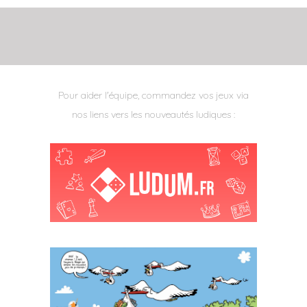
Pour aider l'équipe, commandez vos jeux via
nos liens vers les nouveautés ludiques :