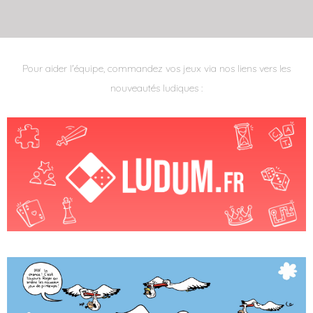
Pour aider l'équipe, commandez vos jeux via nos liens vers les
nouveautés ludiques :