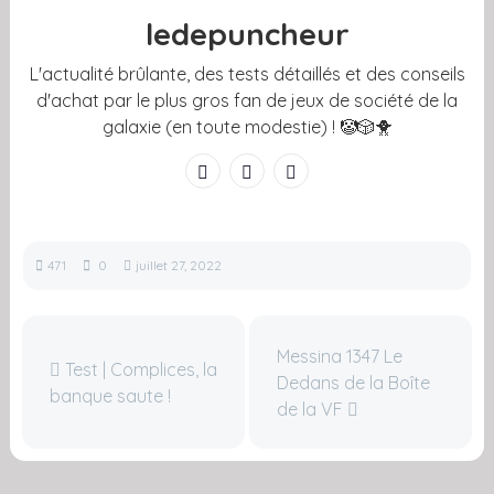
ledepuncheur
L'actualité brûlante, des tests détaillés et des conseils
d'achat par le plus gros fan de jeux de société de la
galaxie (en toute modestie) ! 🤡🎲🐥
471
0
juillet 27, 2022
Messina 1347 Le
Test | Complices, la
Dedans de la Boîte
banque saute !
de la VF