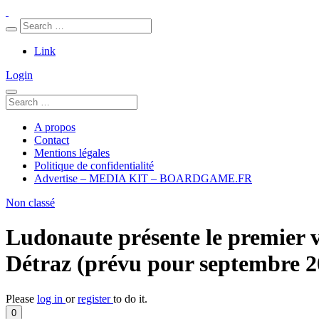
Link
Login
A propos
Contact
Mentions légales
Politique de confidentialité
Advertise – MEDIA KIT – BOARDGAME.FR
Non classé
Ludonaute présente le premier vi
Détraz (prévu pour septembre 2
Please
log in
or
register
to do it.
0