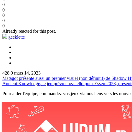
0
0
0
0
0
Already reacted for this post.
geeklette
428
0
mars 14, 2023
Matagot présente aussi un premier visuel (non définitif) de Shadow H
Ancient Knowledge, le jeu prévu chez Iello pour Essen 2023, présenté
Pour aider l'équipe, commandez vos jeux via nos liens vers les nouvea