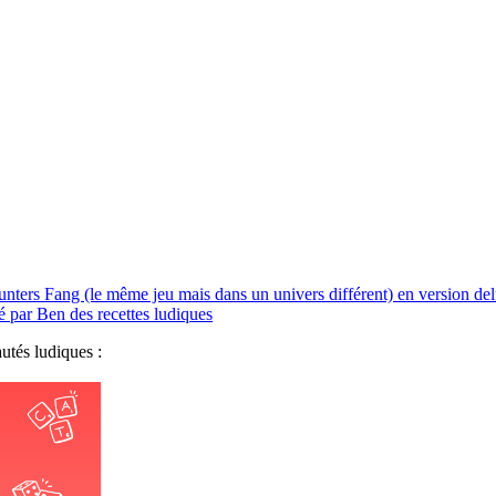
unters Fang (le même jeu mais dans un univers différent) en version de
 par Ben des recettes ludiques
utés ludiques :